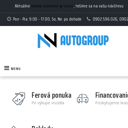
Aktuálne
máme otvorené aj servis
, tešíme sa na vašu návštevu
Pon - Pia: 9:00 - 17:00, So, Ne: po dohode
0902 596 026, 090
MENU
Ferová ponuka
Financovani
Pri výkupe vozidla
Poskytujeme leas