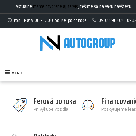
Aktuálne
máme otvorené aj servis
, tešíme sa na vašu návštevu
Pon - Pia: 9:00 - 17:00, So, Ne: po dohode
0902 596 026, 090
MENU
Ferová ponuka
Financovani
Pri výkupe vozidla
Poskytujeme leas